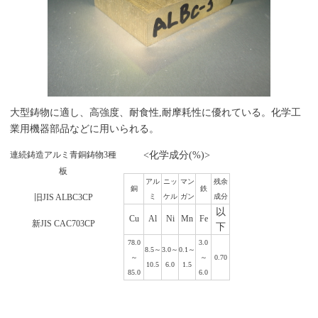
大型鋳物に適し、高強度、耐食性,耐摩耗性に優れている。化学工
業用機器部品などに用いられる。
連続鋳造アルミ青銅鋳物3種
<化学成分(%)>
板
アル
ニッ
マン
残余
銅
鉄
旧JIS ALBC3CP
ミ
ケル
ガン
成分
以
Cu
Al
Ni
Mn
Fe
新JIS CAC703CP
下
78.0
3.0
8.5～
3.0～
0.1～
～
～
0.70
10.5
6.0
1.5
85.0
6.0