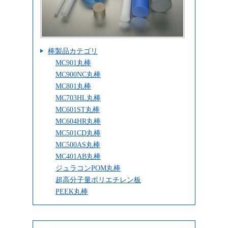
棒製品カテゴリ
MC901丸棒
MC900NC丸棒
MC801丸棒
MC703HL丸棒
MC601ST丸棒
MC604HR丸棒
MC501CD丸棒
MC500AS丸棒
MC401AB丸棒
ジュラコンPOM丸棒
超高分子量ポリエチレン板
PEEK丸棒