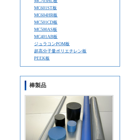
MC703HL板
MC601ST板
MC604HR板
MC501CD板
MC500AS板
MC401AB板
ジュラコンPOM板
超高分子量ポリエチレン板
PEEK板
棒製品