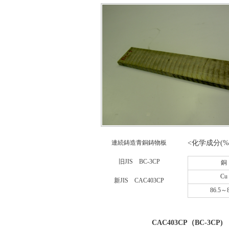
連続鋳造青銅鋳物板
<化学成分(%
旧JIS BC-3CP
銅
Cu
新JIS CAC403CP
86.5～8
CAC403CP（BC-