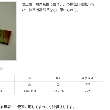
耐圧性、耐摩耗性に優れ、かつ機械的強度が高
い。伝導機器部品などに用いられる。
)>
錫
亜鉛
残余成分
Sn
Zn
以下
9.5
9.0～11.0
1.0～3.0
2.92
3CP) 在庫表 ご要望に応じてすべて寸法切りします。