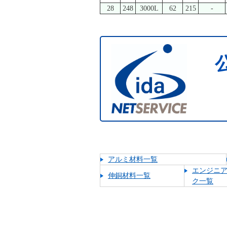
28
248
3000L
62
215
-
アルミ材料一覧
エンジニ
伸銅材料一覧
ク一覧