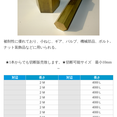
被削性に優れており、小ねじ、ギア、バルブ、機械部品、ボルト､
ナット装飾品などに用いられる。
★1本からでも切断販売致します。
★切断可能サイズ 最小10mm
～
対辺
長さ
対辺
長さ
２Ｍ
4000Ｌ
２Ｍ
4000Ｌ
２Ｍ
4000Ｌ
２Ｍ
4000Ｌ
２Ｍ
4000Ｌ
２Ｍ
4000Ｌ
２Ｍ
4000Ｌ