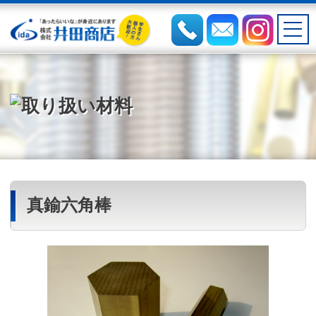
真鍮六角棒