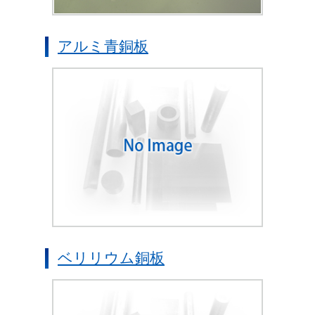
アルミ青銅板
ベリリウム銅板