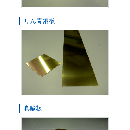
りん青銅板
真鍮板